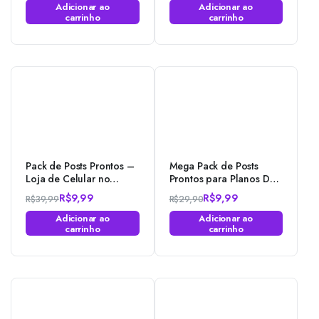
O
O
O
O
Adicionar ao
Adicionar ao
preço
preço
preço
preço
carrinho
carrinho
original
atual
original
atual
era:
é:
era:
é:
R$39,99.
R$14,99.
R$39,99.
R$9,99.
Pack de Posts Prontos –
Mega Pack de Posts
Loja de Celular no
Prontos para Planos De
Photoshop
IPTV para o Photoshop
R$
9,99
R$
9,99
R$
39,99
R$
29,90
O
O
O
O
Adicionar ao
Adicionar ao
preço
preço
preço
preço
carrinho
carrinho
original
atual
original
atual
era:
é:
era:
é:
R$39,99.
R$9,99.
R$29,90.
R$9,99.