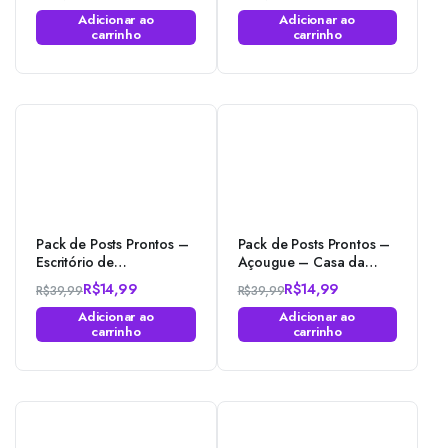
Photoshop
Photoshop
O
O
O
O
Adicionar ao
Adicionar ao
preço
preço
preço
preço
carrinho
carrinho
original
atual
original
atual
era:
é:
era:
é:
R$39,99.
R$14,99.
R$39,99.
R$14,99.
Pack de Posts Prontos –
Pack de Posts Prontos –
Escritório de
Açougue – Casa da
Contabilidade –
Carne no Photoshop
R$
14,99
R$
14,99
R$
39,99
R$
39,99
Assessoria Empresarial –
O
O
O
O
Photoshop
Adicionar ao
Adicionar ao
preço
preço
preço
preço
carrinho
carrinho
original
atual
original
atual
era:
é:
era:
é:
R$39,99.
R$14,99.
R$39,99.
R$14,99.