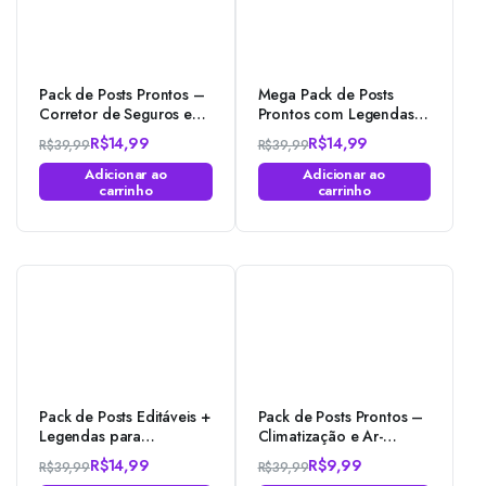
Pack de Posts Prontos –
Mega Pack de Posts
Corretor de Seguros e
Prontos com Legendas
Plano de Saúde –
para
R$
14,99
R$
14,99
R$
39,99
R$
39,99
Photoshop
Advocacia/Advogados
O
O
O
O
no Photoshop
Adicionar ao
Adicionar ao
preço
preço
preço
preço
carrinho
carrinho
original
atual
original
atual
era:
é:
era:
é:
R$39,99.
R$14,99.
R$39,99.
R$14,99.
Pack de Posts Editáveis +
Pack de Posts Prontos –
Legendas para
Climatização e Ar-
Assistência Técnica
Condicionado no
R$
14,99
R$
9,99
R$
39,99
R$
39,99
Celulares no Photoshop
Photoshop