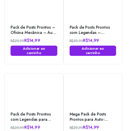
Pack de Posts Prontos –
Pack de Posts Prontos
Oficina Mecânica – Auto
com Legendas –
Peças – Photoshop
Farmácias e
R$
14,99
R$
14,99
R$
39,99
R$
39,99
Manipulação –
O
O
O
O
Photoshop
Adicionar ao
Adicionar ao
preço
preço
preço
preço
carrinho
carrinho
original
atual
original
atual
era:
é:
era:
é:
R$39,99.
R$14,99.
R$39,99.
R$14,99.
Pack de Posts Prontos
Mega Pack de Posts
com Legendas para
Prontos para Auto-
Agropecuária – Loja do
Escola e Centro de
R$
14,99
R$
14,99
R$
39,99
R$
39,99
fazendeiro no
Formação de