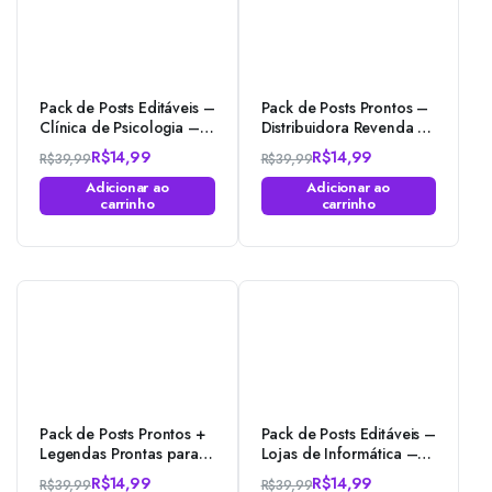
Pack de Posts Editáveis –
Pack de Posts Prontos –
Clínica de Psicologia –
Distribuidora Revenda e
Psicólogos no
Depósito de gás no
R$
14,99
R$
14,99
R$
39,99
R$
39,99
Photoshop
Photoshop
O
O
O
O
Adicionar ao
Adicionar ao
preço
preço
preço
preço
carrinho
carrinho
original
atual
original
atual
era:
é:
era:
é:
R$39,99.
R$14,99.
R$39,99.
R$14,99.
Pack de Posts Prontos +
Pack de Posts Editáveis –
Legendas Prontas para
Lojas de Informática –
Agências De Turismo no
Empresas de T.I no
R$
14,99
R$
14,99
R$
39,99
R$
39,99