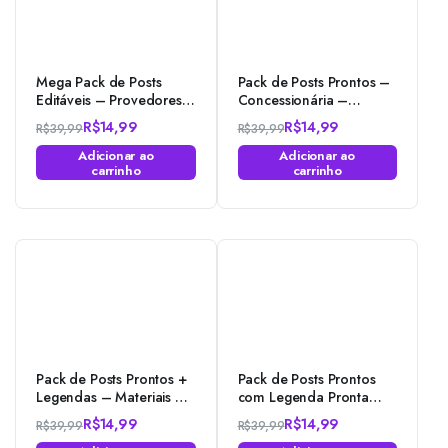
Mega Pack de Posts
Pack de Posts Prontos –
Editáveis – Provedores e
Concessionária –
Revenda de Internet –
Revendedora de carros
R$
14,99
R$
14,99
R$
39,99
R$
39,99
Photoshop
usados
O
O
O
O
Adicionar ao
Adicionar ao
preço
preço
preço
preço
carrinho
carrinho
original
atual
original
atual
era:
é:
era:
é:
R$39,99.
R$14,99.
R$39,99.
R$14,99.
Pack de Posts Prontos +
Pack de Posts Prontos
Legendas – Materiais de
com Legenda Pronta
Construção no
para Imobiliária –
R$
14,99
R$
14,99
R$
39,99
R$
39,99
Photoshop
Corretoras de Imóveis –
O
O
O
O