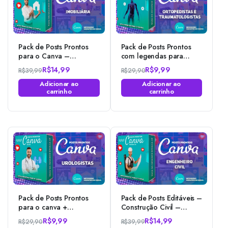
Pack de Posts Prontos
Pack de Posts Prontos
para o Canva –
com legendas para
Imobiliária – Corretora
Ortopedistas e Clínica
R$
14,99
R$
9,99
R$
39,99
R$
29,90
de Imóveis + Legendas
Ortopédica no Canva
O
O
O
O
Prontas
Adicionar ao
Adicionar ao
preço
preço
preço
preço
carrinho
carrinho
original
atual
original
atual
era:
é:
era:
é:
R$39,99.
R$14,99.
R$29,90.
R$9,99.
Pack de Posts Prontos
Pack de Posts Editáveis –
para o canva +
Construção Civil –
Legendas Prontas para
Engenheiro Civil –
R$
9,99
R$
14,99
R$
29,90
R$
39,99
Urologistas – Nefrologia
Empreiteira no Canva