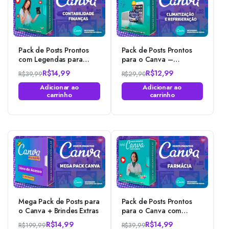
Pack de Posts Prontos
Pack de Posts Prontos
com Legendas para
para o Canva –
Contabilidade no Canva
Climatização e
R$
14,99
R$
12,99
R$
39,99
R$
29,90
Refrigeração com
O
O
O
O
Legendas
Adicionar ao
Adicionar ao
preço
preço
preço
preço
carrinho
carrinho
original
atual
original
atual
era:
é:
era:
é:
R$39,99.
R$14,99.
R$29,90.
R$12,99.
Mega Pack de Posts para
Pack de Posts Prontos
o Canva + Brindes Extras
para o Canva com
Legendas – Farmácia –
R$
14,99
R$
14,99
R$
199,99
R$
39,99