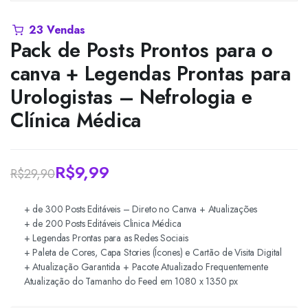
23 Vendas
Pack de Posts Prontos para o
canva + Legendas Prontas para
Urologistas – Nefrologia e
Clínica Médica
R$
9,99
R$
29,90
O
O
+ de 300 Posts Editáveis – Direto no Canva + Atualizações
preço
preço
+ de 200 Posts Editáveis Clinica Médica
original
atual
+ Legendas Prontas para as Redes Sociais
+ Paleta de Cores, Capa Stories (Ícones) e Cartão de Visita Digital
era:
é:
+ Atualização Garantida + Pacote Atualizado Frequentemente
Atualização do Tamanho do Feed em 1080 x 1350 px
R$29,90.
R$9,99.