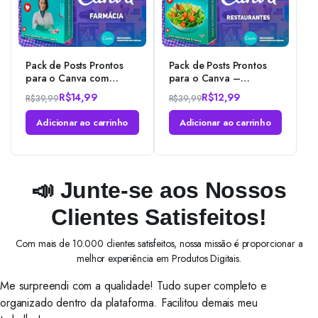
Pack de Posts Prontos
Pack de Posts Prontos
para o Canva com
para o Canva –
Legendas – Farmácia –
Restaurantes – Self-
R$
14,99
R$
12,99
R$
39,99
R$
39,99
Drogaria
service
O
O
O
O
Adicionar ao carrinho
Adicionar ao carrinho
preço
preço
preço
preço
original
atual
original
atual
era:
é:
era:
é:
R$39,99.
R$14,99.
R$39,99.
R$12,99.
📣 Junte-se aos Nossos
Clientes Satisfeitos!
Com mais de 10.000 clientes satisfeitos, nossa missão é proporcionar a
melhor experiência em Produtos Digitais.
Me surpreendi com a qualidade! Tudo super completo e
organizado dentro da plataforma. Facilitou demais meu