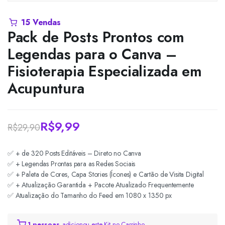
15 Vendas
Pack de Posts Prontos com
Legendas para o Canva –
Fisioterapia Especializada em
Acupuntura
R$
9,99
R$
29,90
O
O
✅ + de 320 Posts Editáveis – Direto no Canva
preço
preço
✅ + Legendas Prontas para as Redes Sociais
original
atual
✅ + Paleta de Cores, Capa Stories (Ícones) e Cartão de Visita Digital
✅ + Atualização Garantida + Pacote Atualizado Frequentemente
era:
é:
✅ Atualização do Tamanho do Feed em 1080 x 1350 px
R$29,90.
R$9,99.
1 pessoas
adicionou este Kit no Carrinho