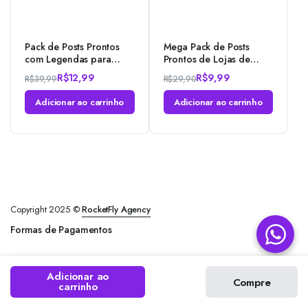
Pack de Posts Prontos
Mega Pack de Posts
com Legendas para
Prontos de Lojas de
Salão de Beleza –
Departamento –
R$
12,99
R$
9,99
R$
39,99
R$
29,90
Photoshop
Eletronicos e Vestuário
no Photoshop
Adicionar ao carrinho
Adicionar ao carrinho
Copyright 2025 ©
RocketFly Agency
Formas de Pagamentos
Adicionar ao
Compre
carrinho
Loja
Pesquisa
Conta
Categorias