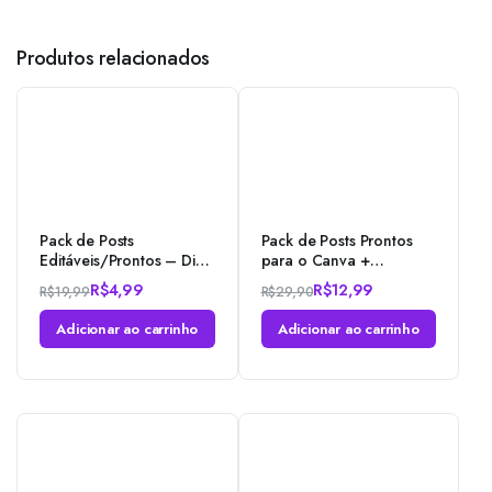
Produtos relacionados
Pack de Posts
Pack de Posts Prontos
Editáveis/Prontos – Dia
para o Canva +
dos Namorados +
Legendas – Cerimonial
R$
4,99
R$
12,99
R$
19,99
R$
29,90
Brinde – Photoshop
– Organização de
eventos e Cerimonial –
Adicionar ao carrinho
Adicionar ao carrinho
Casamento