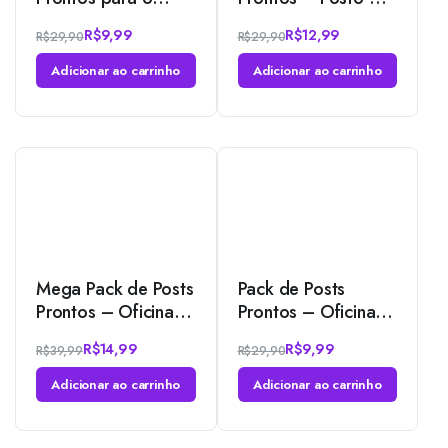
Canva – Revendas
Combustível –
R$
9,99
R$
12,99
R$
29,90
R$
29,90
de Baterias
Troca de óleo +
Automotivas
Legendas para o
Adicionar ao carrinho
Adicionar ao carrinho
Canva
Mega Pack de Posts
Pack de Posts
Prontos – Oficina
Prontos – Oficina
Mecânica – Auto
Mecânica de Moto
R$
14,99
R$
9,99
R$
39,99
R$
29,90
Peças + Legendas
+ Legendas para o
para o Canva
Canva
Adicionar ao carrinho
Adicionar ao carrinho