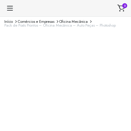
0
Início
Comércios e Empresas
Oficina Mecânica
Pack de Posts Prontos – Oficina Mecânica – Auto Peças – Photoshop